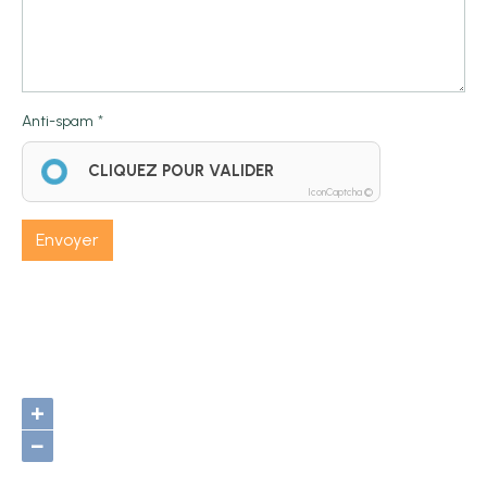
Anti-spam
CLIQUEZ POUR VALIDER
IconCaptcha ©
Envoyer
+
−